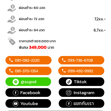
ผ่อนชำระ 60 งวด
ผ่อนชำระ 72 งวด
7,2xx.-
ผ่อนชำระ 84 งวด
6,7xx.-
ราคาปกติ 369,000 บาท
349,000
พิเศษ
บาท
081-082-2220
093-736-6708
081-370-1354
099-492-9992
@supot
Tiktok
Facebook
Instagram
Youtube
แชทกับเรา