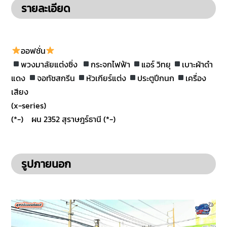
รายละเอียด
ออฟชั่น
พวงมาลัยแต่งซิ่ง
กระจกไฟฟ้า
แอร์ วิทยุ
เบาะผ้าดำ
แดง
จอทัชสกรีน
หัวเกียร์​แต่ง
ประตู​ปีกนก
เครื่อง
เสียง​
(x-series)
(*-) ผน 2352 สุราษฎร์ธานี​ (*-)
รูปภายนอก