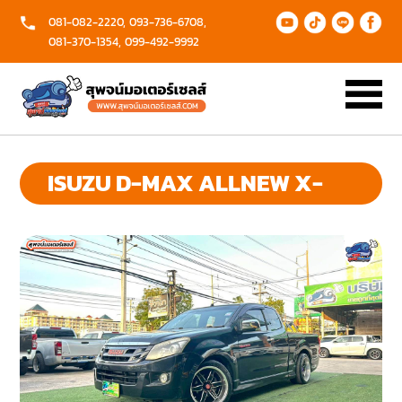
081-082-2220,
093-736-6708,
081-370-1354,
099-492-9992
หน้า
ดู
โปร
บริการ
รีวิว
ข้อมูล
เกี่ยว
แรก
รถ
โม
ของ
ลูกค้า
ติดต่อ
กับ
ทั้งหมด
ชั่น
เรา
เรา
ส่ง
ทำ
ขาย
ร่วม
รถ
เอกสาร
รถ
งาน
ISUZU D-MAX ALLNEW X-
ฟรี
ฟรี
กับ
กับ
เรา
เรา
SERIES (1.9) 2014