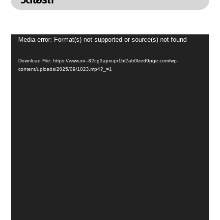
Video
Media error: Format(s) not supported or source(s) not found
Player
Download File: https://www.xn--82cg3apxupr1bi2ab0lzed9pge.com/wp-
content/uploads/2025/09/1023.mp4?_=1