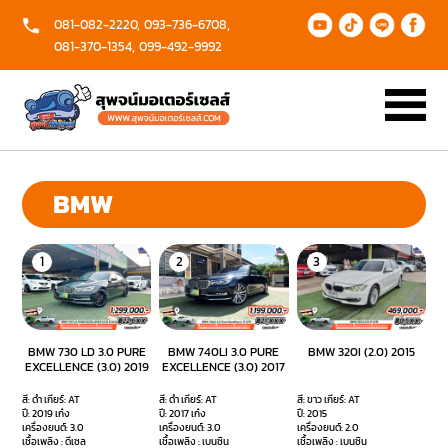
081-082-2220,
093-736-6708,
081-370-1354,
099-492-9992
หน้า
ดู
โปร
บริการ
รีวิว
ข้อมูล
เกี่ยว
แรก
รถ
โม
ของ
ลูกค้า
ติดต่อ
กับ
ทั้งหมด
ชั่น
เรา
เรา
ส่ง
ทำ
ขาย
ร่วม
รถ
เอกสาร
รถ
งาน
BMW
ฟรี
ฟรี
กับ
กับ
เรา
เรา
1
2
3
BMW 730 LD 3.0 PURE
BMW 740LI 3.0 PURE
BMW​ 320I (2.0) 2015
EXCELLENCE (3.0) 2019
EXCELLENCE (3.0) 2017
สี: ดำ เกียร์: AT
สี: ดำ เกียร์: AT
สี: ขาว เกียร์: AT
ปี: 2019 เก๋ง
ปี: 2017 เก๋ง
ปี: 2015
เครื่องยนต์: 3.0
เครื่องยนต์: 3.0
เครื่องยนต์: 2.0
เชื้อเพลิง : ดีเซล
เชื้อเพลิง : เบนซิน
เชื้อเพลิง : เบนซิน